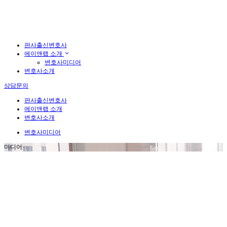
판사출신변호사
에이앤랩 소개
변호사미디어
변호사소개
상담문의
판사출신변호사
에이앤랩 소개
변호사소개
변호사미디어
미디어
돌아가기
ADDRESS:
서울시 서초구 강남대로 337 (337빌딩 10층, 13층)
TEL:
1660-0337
FAX:
02)538-4876
E-MAIL:
help@anlab.co.kr
365일, 24시간! 에이앤랩은 주말/공휴일/야간에도 24시간 상담 가능합니
다.